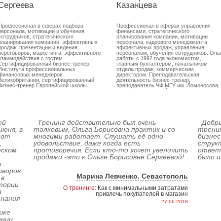
Сергеева
Казанцева
Профессионал в сферах подбора
Профессионал в сферах управления
персонала, мотивации и обучения
финансами, стратегического
сотрудников, стратегического
планирования компании, мотивации
планирования компании, эффективных
персонала, кадрового менеджмента,
продаж, презентации и ведения
эффективных продаж, управления
переговоров, маркетинга, эффективного
персоналом, обучения сотрудников. Опы
взаимодействия с гостем.
работы с 1992 года экономистом,
Сертифицированный бизнес-тренер
главным бухгалтером, начальником
Института профессиональных
отдела продаж, коммерческим
финансовых менеджеров
директором. Преподавательская
Великобритании, сертифицированный
деятельность бизнес-тренер,
бизнес-тренер Европейской школы
преподаватель ЧФ МГУ им. Ломоносова,
стратегического менеджмента
сертифицированный тренер Института
(Великобритания). Автор более 130
профессиональных финансовых
тренинговых программ. Преподаватель
менеджеров Великобритании (IPFM),
ЧФ МГУ им. Ломоносова. Автор статей в
сертифицированный тренер Европейско
печатных и интернет изданиях. Опыт
школы стратегического менеджмента
работы преподавательской деятельности
Великобритании(ESSM) .
ей
Тренинг действительно был очень
Добры
(звание учитель-методист, автор двух
июня, в
толковым, Ольга Борисовна практик и со
тренин
учебников) и HR-менеджером крупной
дистрибьюторской компании.
 от
многими работает. Слушать её одно
бизнес
,
удовольствие, даже когда есть
струк
еском
противоречия. Если кто-то хочет увеличить
ответы
продажи -это к Ольге Борисовне Сергеевой!
было и
л
оворов
Марина Левченко. Севастополь
 в
тории
О тренинге:
Как с минимальными затратами
а
привлечь покупателей в магазин
знания
27.06.2018
кже
ении