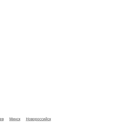
Сотрудники
О компании
Контакты
ев
Минск
Новороссийск