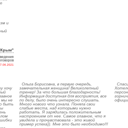
ю
зм и
ьный
оКрым"
 ведения
еговоров
7.06.2021
Ольга Борисовна, в первую очередь,
Спаси
у хочу
замечательная женщина! Великолепный
Хотело
ный
тренер! За что большая благодарность!
персон
лавное
Информация доступная для восприятия, все
горни
 мы не
по делу, было очень интересно слушать.
офици
о быть
Много нового что узнала. Поняла свои
мы
слабые места, над которыми нужно
ень
работать. Я зарядилась положительным
глом
настроением от нее. Самое главное, что я
ошибки
увидела и прочувствовала - это живой
пример успеха)). Мне это было необходимо!!!