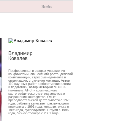
Ноябрь
Владимир
Евгения
Ковалев
Козицкая
Профессионал в сферах управления
Профессионал в сферах подбора
конфликтами, личностного роста, деловой
персонала, мерчандайзинга, психо
коммуникации, стрессменеджмента в
техники продаж, обучения персона
организации, сплочения команды. Автор
развития коммуникаций, адаптаци
110 научных работ в области психологии
сотрудников, командообразования
и педагогики, автор методики МЭОСК
работы менеджером по персоналу 
(комплекс АТ-3) и комплексного
года, специалистом по обучению и
картографического метода анализа и
развитию коммуникаций с 2007 год
разрешения конфликтов. Опыт
преподавательской деятельности с 1973
года, работы в качестве практикующего
психолога с 1991 года, конфликтолога с
1993 года, руководителя Т-групп с 1996
года, бизнес-тренера с 2001 года.