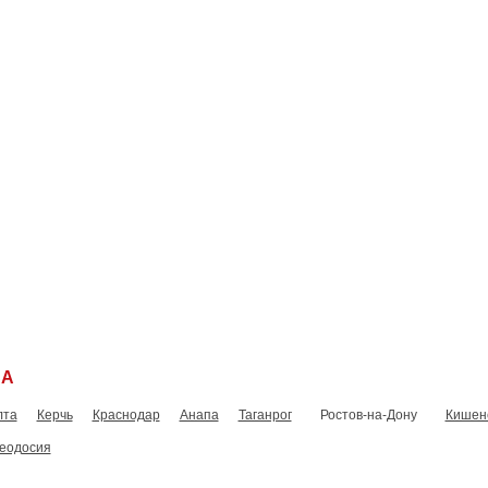
Главная
Новости
Виды тренингов
Расписание тренингов
СА
лта
Керчь
Краснодар
Анапа
Таганрог
Ростов-на-Дону
Кишен
еодосия