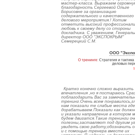
мастер-класса. Выражаем огромну
благодарность Сергеевой Ольге
Борисовне за организацию
содержательного и качественного
делового мероприятия.! Хотим
отметить высокий профессионали
любовь к своему делу со стороны
докладчика. С уважением, Генерал
директор ООО "ЭКСПОКРЫМ"
Семерецкий С.М.
ООО "Эксп
О тренинге:
Стратегия и тактика
деловых пер
1
Кратко конечно сложно выразить
впечатления ,но я постараюсь Сраз
поблагодарить Вас за замечатель
тренинг.Очень всем понравилось,г
нам показали те слабые места где
дорабатываем.Показали как должн
и указали направление в котором 
будем двигатся.Такие тренинги оч
полезны,заставляют под другим у
увидеть свою работу,обозначить 
и с помощью тренера вместе их