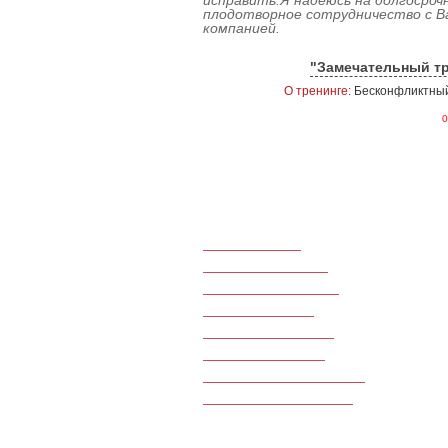
исправить.Я надеюсь на долгосроч
плодотворное сотрудничество с 
компанией.
"Замечательный тр
О тренинге:
Бесконфликтный
0
Тренинги продаж
Командообразование
Тренинги по маркетингу
Для руководителей
Для банковской сферы
Для салонов красоты
Для туристического бизнеса
Для гостиничного бизнеса