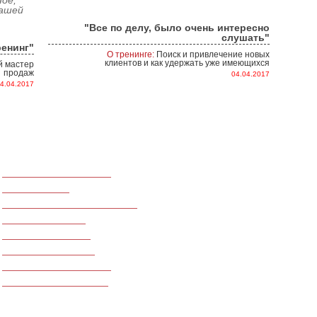
ное,
Вашей
"Все по делу, было очень интересно
слушать"
енинг"
О тренинге:
Поиск и привлечение новых
клиентов и как удержать уже имеющихся
 мастер
продаж
04.04.2017
4.04.2017
Для медицинского бизнеса
О КОМПАНИИ
Для call-центров
Консалтинговая компания «Окрыля
Для производственных компаний
консалтинговых услуг Украины, Ро
Азербайджана. На данный момент
Для фитнес центров
компаний.
Ведение переговоров
Наши клиенты – производственные
сельскохозяйственные, финансов
Тренинги по финансам
сферы индустрии гостеприимства 
Для ресторанного бизнеса
национального и транснациональн
Для сферы недвижимости
нашей компанией проведено более
открытых.
МЫ В СОЦСЕТЯХ