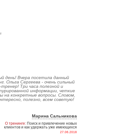
т
й
й день! Вчера посетила данный
г. Ольга Сергеева - очень сильный
-тренер! Три часа полезной и
турированной информации, четкие
 на конкретные вопросы. Словом,
нтересно, полезно, всем советую!
Марина Сальникова
О тренинге:
Поиск и привлечение новых
клиентов и как удержать уже имеющихся
27.06.2018