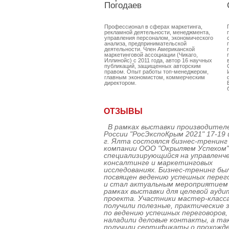
Погодаев
Профессионал в сферах маркетинга,
рекламной деятельности, менеджмента,
управления персоналом, экономического
анализа, предпринимательской
деятельности. Член Американской
маркетинговой ассоциации (Чикаго,
Иллинойс) с 2011 года, автор 16 научных
публикаций, защищенных авторским
правом. Опыт работы топ-менеджером,
главным экономистом, коммерческим
директором.
ОТЗЫВЫ
В рамках выставки производител
России "РосЭкспоКрым 2021" 17-19 
г. Ялта состоялся бизнес-тренинг
компании ООО "Окрыляем Успехом"
специализирующийся на управленч
консалтинге и маркетинговых
исследованиях. Бизнес-тренинг бы
посвящен ведению успешных перег
и стал актуальным мероприятием
рамках выставки для целевой ауди
проекта. Участники мастер-класс
получили полезные, практические 
по ведению успешных переговоров,
наладили деловые контакты, а та
получили сертификаты о прохожд