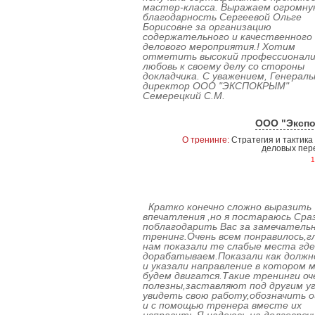
мастер-класса. Выражаем огромну
благодарность Сергеевой Ольге
Борисовне за организацию
содержательного и качественного
делового мероприятия.! Хотим
отметить высокий профессионали
любовь к своему делу со стороны
докладчика. С уважением, Генерал
директор ООО "ЭКСПОКРЫМ"
Семерецкий С.М.
ООО "Эксп
О тренинге:
Стратегия и тактика
деловых пер
1
Кратко конечно сложно выразить
впечатления ,но я постараюсь Сраз
поблагодарить Вас за замечатель
тренинг.Очень всем понравилось,г
нам показали те слабые места где
дорабатываем.Показали как должн
и указали направление в котором 
будем двигатся.Такие тренинги оч
полезны,заставляют под другим у
увидеть свою работу,обозначить 
и с помощью тренера вместе их