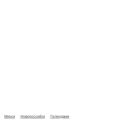
Сотрудники
О компании
Контакты
Минск
Новороссийск
Геленджик