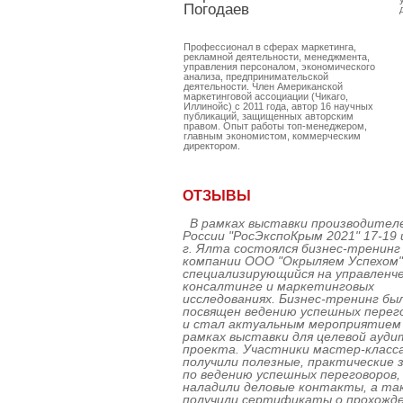
Погодаев
Профессионал в сферах маркетинга,
рекламной деятельности, менеджмента,
управления персоналом, экономического
анализа, предпринимательской
деятельности. Член Американской
маркетинговой ассоциации (Чикаго,
Иллинойс) с 2011 года, автор 16 научных
публикаций, защищенных авторским
правом. Опыт работы топ-менеджером,
главным экономистом, коммерческим
директором.
ОТЗЫВЫ
В рамках выставки производител
России "РосЭкспоКрым 2021" 17-19 
г. Ялта состоялся бизнес-тренинг
компании ООО "Окрыляем Успехом"
специализирующийся на управленч
консалтинге и маркетинговых
исследованиях. Бизнес-тренинг бы
посвящен ведению успешных перег
и стал актуальным мероприятием
рамках выставки для целевой ауди
проекта. Участники мастер-класс
получили полезные, практические 
по ведению успешных переговоров,
наладили деловые контакты, а та
получили сертификаты о прохожд