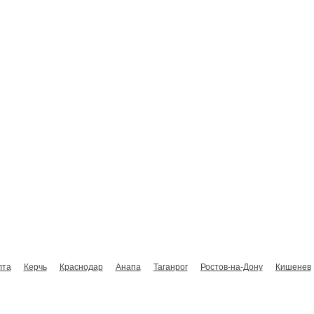
Главная
Новости
Виды тренингов
Расписание тренингов
лта
Керчь
Краснодар
Анапа
Таганрог
Ростов-на-Дону
Кишенев