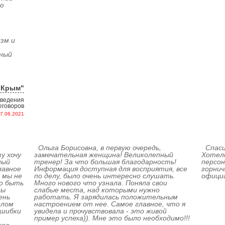
ю
зм и
ьный
оКрым"
 ведения
еговоров
7.06.2021
Ольга Борисовна, в первую очередь,
Спаси
у хочу
замечательная женщина! Великолепный
Хотело
ный
тренер! За что большая благодарность!
персон
лавное
Информация доступная для восприятия, все
горни
 мы не
по делу, было очень интересно слушать.
офици
о быть
Много нового что узнала. Поняла свои
мы
слабые места, над которыми нужно
ень
работать. Я зарядилась положительным
глом
настроением от нее. Самое главное, что я
ошибки
увидела и прочувствовала - это живой
пример успеха)). Мне это было необходимо!!!