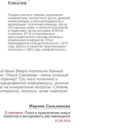
Ковалев
Профессионал в сферах управления
конфликтами, личностного роста, деловой
коммуникации, стрессменеджмента в
организации, сплочения команды. Автор
110 научных работ в области психологии
и педагогики, автор методики МЭОСК
(комплекс АТ-3) и комплексного
картографического метода анализа и
разрешения конфликтов. Опыт
преподавательской деятельности с 1973
года, работы в качестве практикующего
психолога с 1991 года, конфликтолога с
1993 года, руководителя Т-групп с 1996
года, бизнес-тренера с 2001 года.
й день! Вчера посетила данный
г. Ольга Сергеева - очень сильный
-тренер! Три часа полезной и
турированной информации, четкие
 на конкретные вопросы. Словом,
нтересно, полезно, всем советую!
Марина Сальникова
О тренинге:
Поиск и привлечение новых
клиентов и как удержать уже имеющихся
27.06.2018