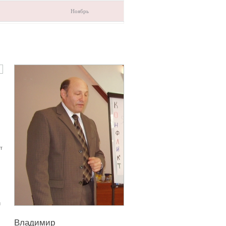
Ноябрь
Евгения
Козицкая
Профессионал в сферах подбора
персонала, мерчандайзинга, психо
техники продаж, обучения персона
развития коммуникаций, адаптаци
сотрудников, командообразования
т
работы менеджером по персоналу 
года, специалистом по обучению и
развитию коммуникаций с 2007 год
й
Владимир