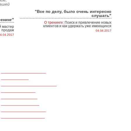
ное,
Вашей
"Все по делу, было очень интересно
слушать"
енинг"
О тренинге:
Поиск и привлечение новых
клиентов и как удержать уже имеющихся
 мастер
продаж
04.04.2017
4.04.2017
Для медицинского бизнеса
О КОМПАНИИ
Для call-центров
Консалтинговая компания «Окрыля
Для производственных компаний
консалтинговых услуг Украины, Ро
Азербайджана. На данный момент
Для фитнес центров
компаний.
Ведение переговоров
Наши клиенты – производственные
сельскохозяйственные, финансов
Тренинги по финансам
сферы индустрии гостеприимства 
Для ресторанного бизнеса
национального и транснациональн
Для сферы недвижимости
нашей компанией проведено более
открытых.
МЫ В СОЦСЕТЯХ