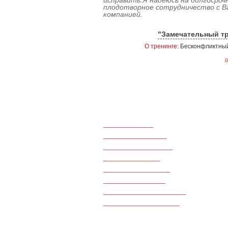
исправить.Я надеюсь на долгосроч
плодотворное сотрудничество с 
компанией.
"Замечательный тр
О тренинге:
Бесконфликтный
0
Тренинги продаж
Командообразование
Тренинги по маркетингу
Для руководителей
Для банковской сферы
Для салонов красоты
Для туристического бизнеса
Для гостиничного бизнеса