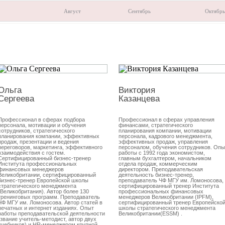
Август
Сентябрь
Октябрь
Ольга
Виктория
Сергеева
Казанцева
Профессионал в сферах подбора
Профессионал в сферах управления
персонала, мотивации и обучения
финансами, стратегического
сотрудников, стратегического
планирования компании, мотивации
планирования компании, эффективных
персонала, кадрового менеджмента,
продаж, презентации и ведения
эффективных продаж, управления
переговоров, маркетинга, эффективного
персоналом, обучения сотрудников. Опы
взаимодействия с гостем.
работы с 1992 года экономистом,
Сертифицированный бизнес-тренер
главным бухгалтером, начальником
Института профессиональных
отдела продаж, коммерческим
финансовых менеджеров
директором. Преподавательская
Великобритании, сертифицированный
деятельность бизнес-тренер,
бизнес-тренер Европейской школы
преподаватель ЧФ МГУ им. Ломоносова,
стратегического менеджмента
сертифицированный тренер Института
(Великобритания). Автор более 130
профессиональных финансовых
тренинговых программ. Преподаватель
менеджеров Великобритании (IPFM),
ЧФ МГУ им. Ломоносова. Автор статей в
сертифицированный тренер Европейско
печатных и интернет изданиях. Опыт
школы стратегического менеджмента
работы преподавательской деятельности
Великобритании(ESSM) .
(звание учитель-методист, автор двух
учебников) и HR-менеджером крупной