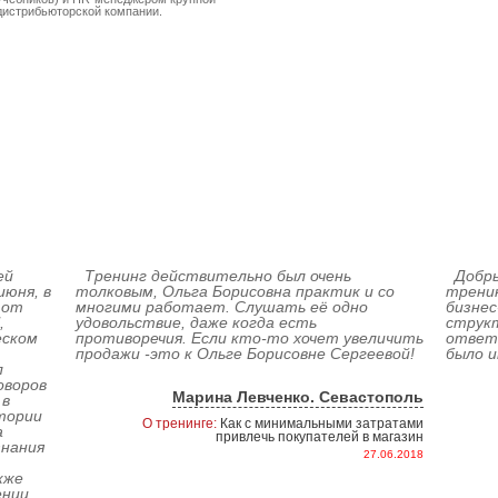
дистрибьюторской компании.
ей
Тренинг действительно был очень
Добры
июня, в
толковым, Ольга Борисовна практик и со
тренин
 от
многими работает. Слушать её одно
бизнес
,
удовольствие, даже когда есть
струк
еском
противоречия. Если кто-то хочет увеличить
ответы
продажи -это к Ольге Борисовне Сергеевой!
было и
л
оворов
Марина Левченко. Севастополь
 в
тории
О тренинге:
Как с минимальными затратами
а
привлечь покупателей в магазин
знания
27.06.2018
кже
ении