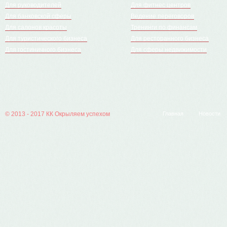
Для руководителей
Для фитнес центров
Для банковской сферы
Ведение переговоров
Для салонов красоты
Тренинги по финансам
Для туристического бизнеса
Для ресторанного бизнеса
Для гостиничного бизнеса
Для сферы недвижимости
© 2013 - 2017
КК Окрыляем успехом
Главная
Новости