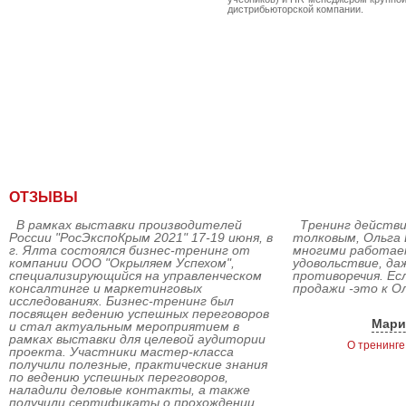
дистрибьюторской компании.
ОТЗЫВЫ
В рамках выставки производителей
Тренинг действи
России "РосЭкспоКрым 2021" 17-19 июня, в
толковым, Ольга 
г. Ялта состоялся бизнес-тренинг от
многими работае
компании ООО "Окрыляем Успехом",
удовольствие, да
специализирующийся на управленческом
противоречия. Ес
консалтинге и маркетинговых
продажи -это к О
исследованиях. Бизнес-тренинг был
посвящен ведению успешных переговоров
Мари
и стал актуальным мероприятием в
рамках выставки для целевой аудитории
О тренинге
проекта. Участники мастер-класса
получили полезные, практические знания
по ведению успешных переговоров,
наладили деловые контакты, а также
получили сертификаты о прохождении