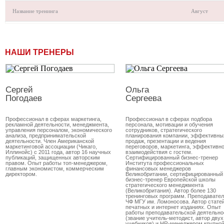
Название тренинга
Август
НАШИ ТРЕНЕРЫ
Сергей
Ольга
Погодаев
Сергеева
Профессионал в сферах маркетинга,
Профессионал в сферах подбора
рекламной деятельности, менеджмента,
персонала, мотивации и обучения
управления персоналом, экономического
сотрудников, стратегического
анализа, предпринимательской
планирования компании, эффективны
деятельности. Член Американской
продаж, презентации и ведения
маркетинговой ассоциации (Чикаго,
переговоров, маркетинга, эффективно
Иллинойс) с 2011 года, автор 16 научных
взаимодействия с гостем.
публикаций, защищенных авторским
Сертифицированный бизнес-тренер
правом. Опыт работы топ-менеджером,
Института профессиональных
главным экономистом, коммерческим
финансовых менеджеров
директором.
Великобритании, сертифицированный
бизнес-тренер Европейской школы
стратегического менеджмента
(Великобритания). Автор более 130
тренинговых программ. Преподавате
ЧФ МГУ им. Ломоносова. Автор статей
печатных и интернет изданиях. Опыт
работы преподавательской деятельно
(звание учитель-методист, автор двух
учебников) и HR-менеджером крупно