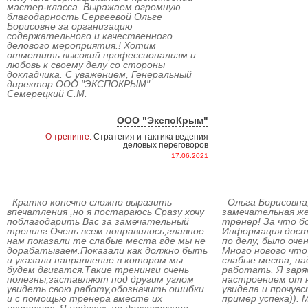
мастер-класса. Выражаем огромную
благодарность Сергеевой Ольге
Борисовне за организацию
содержательного и качественного
делового мероприятия.! Хотим
отметить высокий профессионализм и
любовь к своему делу со стороны
докладчика. С уважением, Генеральный
директор ООО "ЭКСПОКРЫМ"
Семерецкий С.М.
ООО "ЭкспоКрым"
О тренинге:
Стратегия и тактика ведения
деловых переговоров
17.06.2021
Кратко конечно сложно выразить
Ольга Борисовна,
впечатления ,но я постараюсь Сразу хочу
замечательная ж
поблагодарить Вас за замечательный
тренер! За что б
тренинг.Очень всем понравилось,главное
Информация досту
нам показали те слабые места где мы не
по делу, было оч
дорабатываем.Показали как должно быть
Много нового что
и указали направление в котором мы
слабые места, на
будем двигатся.Такие тренинги очень
работать. Я зар
полезны,заставляют под другим углом
настроением от н
увидеть свою работу,обозначить ошибки
увидела и прочувс
и с помощью тренера вместе их
пример успеха)). 