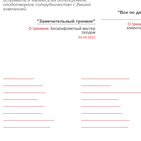
исправить.Я надеюсь на долгосрочное,
плодотворное сотрудничество с Вашей
компанией.
"Все по д
"Замечательный тренинг"
О трен
клиенто
О тренинге:
Бесконфликтный мастер
продаж
04.04.2017
Тренинги продаж
Для медицинского бизнеса
Командообразование
Для call-центров
Тренинги по маркетингу
Для производственных компани
Для руководителей
Для фитнес центров
Для банковской сферы
Ведение переговоров
Для салонов красоты
Тренинги по финансам
Для туристического бизнеса
Для ресторанного бизнеса
Для гостиничного бизнеса
Для сферы недвижимости