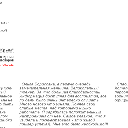
ю
зм и
ьный
оКрым"
 ведения
еговоров
7.06.2021
Ольга Борисовна, в первую очередь,
Спаси
у хочу
замечательная женщина! Великолепный
Хотело
ный
тренер! За что большая благодарность!
персон
лавное
Информация доступная для восприятия, все
горни
 мы не
по делу, было очень интересно слушать.
офици
о быть
Много нового что узнала. Поняла свои
мы
слабые места, над которыми нужно
ень
работать. Я зарядилась положительным
глом
настроением от нее. Самое главное, что я
ошибки
увидела и прочувствовала - это живой
пример успеха)). Мне это было необходимо!!!