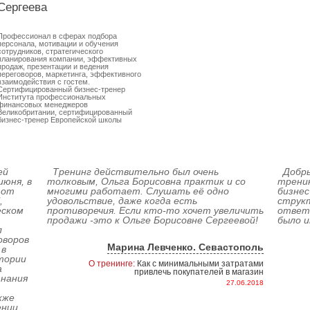
Сергеева
Профессионал в сферах подбора
персонала, мотивации и обучения
сотрудников, стратегического
планирования компании, эффективных
продаж, презентации и ведения
переговоров, маркетинга, эффективного
взаимодействия с гостем.
Сертифицированный бизнес-тренер
Института профессиональных
финансовых менеджеров
Великобритании, сертифицированный
бизнес-тренер Европейской школы
стратегического менеджмента
(Великобритания). Автор более 130
тренинговых программ. Преподаватель
ЧФ МГУ им. Ломоносова. Автор статей в
печатных и интернет изданиях. Опыт
работы преподавательской деятельности
ей
Тренинг действительно был очень
Добры
(звание учитель-методист, автор двух
июня, в
толковым, Ольга Борисовна практик и со
тренин
учебников) и HR-менеджером крупной
дистрибьюторской компании.
 от
многими работает. Слушать её одно
бизнес
,
удовольствие, даже когда есть
струк
еском
противоречия. Если кто-то хочет увеличить
ответы
продажи -это к Ольге Борисовне Сергеевой!
было и
л
оворов
Марина Левченко. Севастополь
 в
тории
О тренинге:
Как с минимальными затратами
а
привлечь покупателей в магазин
знания
27.06.2018
кже
ении