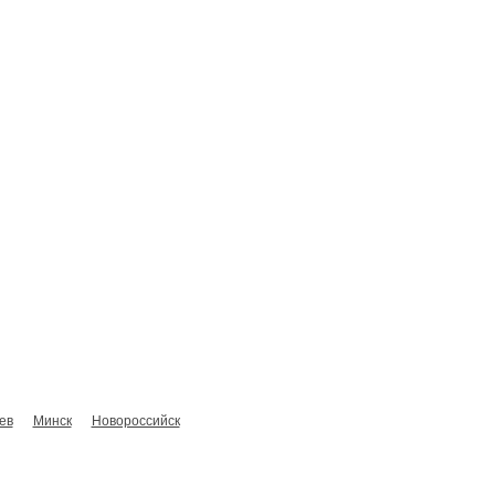
Сотрудники
О компании
Контакты
ев
Минск
Новороссийск