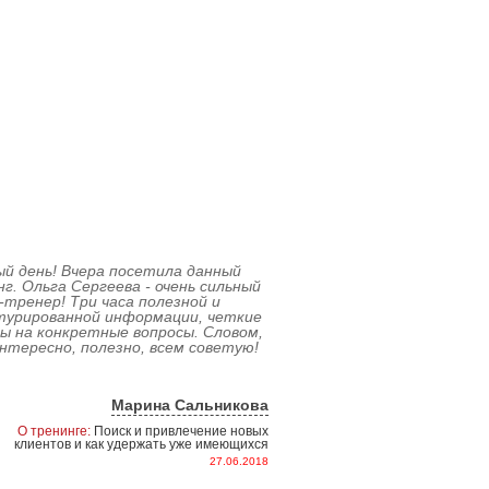
й день! Вчера посетила данный
г. Ольга Сергеева - очень сильный
-тренер! Три часа полезной и
турированной информации, четкие
 на конкретные вопросы. Словом,
нтересно, полезно, всем советую!
Марина Сальникова
О тренинге:
Поиск и привлечение новых
клиентов и как удержать уже имеющихся
27.06.2018