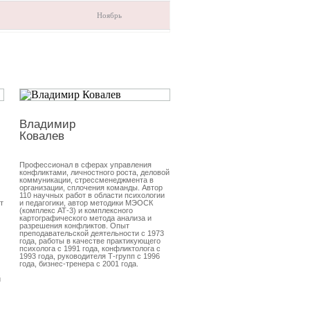
Ноябрь
Владимир
Евгения
Ковалев
Козицкая
Профессионал в сферах управления
Профессионал в сферах подбора
конфликтами, личностного роста, деловой
персонала, мерчандайзинга, психо
коммуникации, стрессменеджмента в
техники продаж, обучения персона
организации, сплочения команды. Автор
развития коммуникаций, адаптаци
110 научных работ в области психологии
сотрудников, командообразования
т
и педагогики, автор методики МЭОСК
работы менеджером по персоналу 
(комплекс АТ-3) и комплексного
года, специалистом по обучению и
картографического метода анализа и
развитию коммуникаций с 2007 год
разрешения конфликтов. Опыт
преподавательской деятельности с 1973
года, работы в качестве практикующего
психолога с 1991 года, конфликтолога с
1993 года, руководителя Т-групп с 1996
года, бизнес-тренера с 2001 года.
й