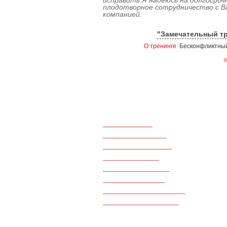
исправить.Я надеюсь на долгосроч
плодотворное сотрудничество с 
компанией.
"Замечательный тр
О тренинге:
Бесконфликтный
0
Тренинги продаж
Командообразование
Тренинги по маркетингу
Для руководителей
Для банковской сферы
Для салонов красоты
Для туристического бизнеса
Для гостиничного бизнеса