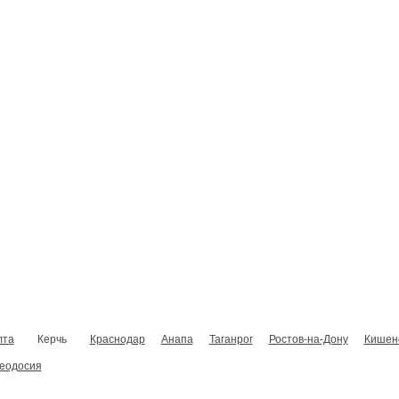
Главная
Новости
Виды тренингов
Расписание тренингов
лта
Керчь
Краснодар
Анапа
Таганрог
Ростов-на-Дону
Кишен
еодосия