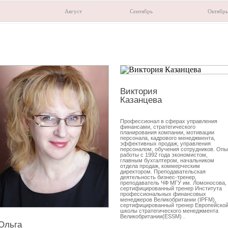
Август
Сентябрь
Октябрь
Виктория
Казанцева
Профессионал в сферах управления
финансами, стратегического
планирования компании, мотивации
персонала, кадрового менеджмента,
эффективных продаж, управления
персоналом, обучения сотрудников. Опы
работы с 1992 года экономистом,
главным бухгалтером, начальником
отдела продаж, коммерческим
директором. Преподавательская
деятельность бизнес-тренер,
преподаватель ЧФ МГУ им. Ломоносова,
сертифицированный тренер Института
профессиональных финансовых
менеджеров Великобритании (IPFM),
сертифицированный тренер Европейско
школы стратегического менеджмента
Великобритании(ESSM) .
Ольга