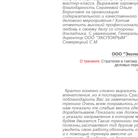
мастер-класса. Выражаем огромну
благодарность Сергеевой Ольге
Борисовне за организацию
содержательного и качественного
делового мероприятия.! Хотим
отметить высокий профессионали
любовь к своему делу со стороны
докладчика. С уважением, Генерал
директор ООО "ЭКСПОКРЫМ"
Семерецкий С.М.
ООО "Эксп
О тренинге:
Стратегия и тактика
деловых пер
1
Кратко конечно сложно выразить
впечатления ,но я постараюсь Сраз
поблагодарить Вас за замечатель
тренинг.Очень всем понравилось,г
нам показали те слабые места где
дорабатываем.Показали как должн
и указали направление в котором 
будем двигатся.Такие тренинги оч
полезны,заставляют под другим у
увидеть свою работу,обозначить 
и с помощью тренера вместе их