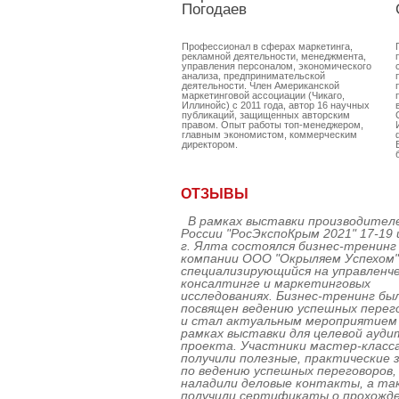
Погодаев
Профессионал в сферах маркетинга,
рекламной деятельности, менеджмента,
управления персоналом, экономического
анализа, предпринимательской
деятельности. Член Американской
маркетинговой ассоциации (Чикаго,
Иллинойс) с 2011 года, автор 16 научных
публикаций, защищенных авторским
правом. Опыт работы топ-менеджером,
главным экономистом, коммерческим
директором.
ОТЗЫВЫ
В рамках выставки производител
России "РосЭкспоКрым 2021" 17-19 
г. Ялта состоялся бизнес-тренинг
компании ООО "Окрыляем Успехом"
специализирующийся на управленч
консалтинге и маркетинговых
исследованиях. Бизнес-тренинг бы
посвящен ведению успешных перег
и стал актуальным мероприятием
рамках выставки для целевой ауди
проекта. Участники мастер-класс
получили полезные, практические 
по ведению успешных переговоров,
наладили деловые контакты, а та
получили сертификаты о прохожд