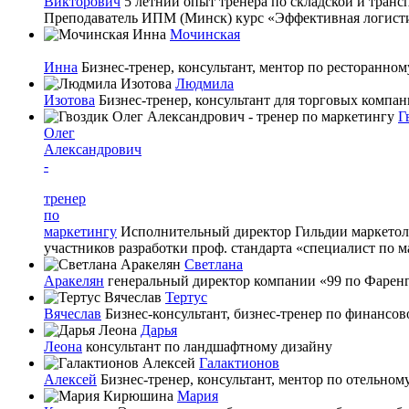
Викторович
5 летний опыт тренера по складской и тран
Преподаватель ИПМ (Минск) курс «Эффективная логист
Мочинская
Инна
Бизнес-тренер, консультант, ментор по ресторанно
Людмила
Изотова
Бизнес-тренер, консультант для торговых компа
Г
Олег
Александрович
-
тренер
по
маркетингу
Исполнительный директор Гильдии маркетоло
участников разработки проф. стандарта «специалист по
Светлана
Аракелян
генеральный директор компании «99 по Фаренге
Тертус
Вячеслав
Бизнес-консультант, бизнес-тренер по финансо
Дарья
Леона
консультант по ландшафтному дизайну
Галактионов
Алексей
Бизнес-тренер, консультант, ментор по отельном
Мария