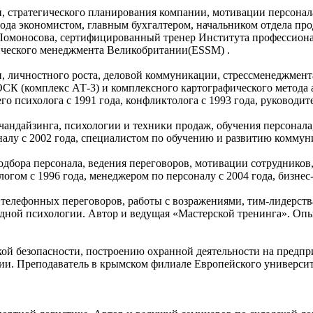
, стратегического планирования компании, мотивации персонал
года экономистом, главным бухгалтером, начальником отдела пр
. Ломоносова, сертифицированный тренер Института профессио
ческого менеджмента Великобритании(ESSM) .
, личностного роста, деловой коммуникации, стрессменеджмента
ОСК (комплекс АТ-3) и комплексного картографического метода 
о психолога с 1991 года, конфликтолога с 1993 года, руководител
чандайзинга, психологии и техники продаж, обучения персонала
лу с 2002 года, специалистом по обучению и развитию коммуни
одбора персонала, ведения переговоров, мотивации сотрудников
гом с 1996 года, менеджером по персоналу с 2004 года, бизнес-
елефонных переговоров, работы с возражениями, тим-лидерства,
адной психологии. Автор и ведущая «Мастерской тренинга». О
кой безопасности, построению охранной деятельности на предп
ии. Преподаватель в крымском филиале Европейского университ