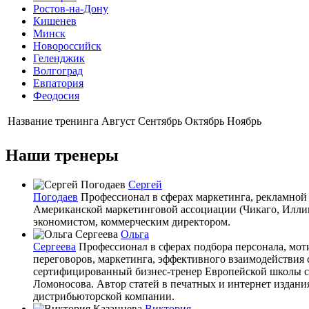
Ростов-на-Дону
Кишенев
Минск
Новороссийск
Геленджик
Волгоград
Евпатория
Феодосия
Название тренинга
Август
Сентябрь
Октябрь
Ноябрь
Наши тренеры
Сергей
Погодаев
Профессионал в сферах маркетинга, рекламной 
Американской маркетинговой ассоциации (Чикаго, Иллин
экономистом, коммерческим директором.
Ольга
Сергеева
Профессионал в сферах подбора персонала, мот
переговоров, маркетинга, эффективного взаимодействи
сертифицированный бизнес-тренер Европейской школы с
Ломоносова. Автор статей в печатных и интернет издани
дистрибьюторской компании.
Виктория