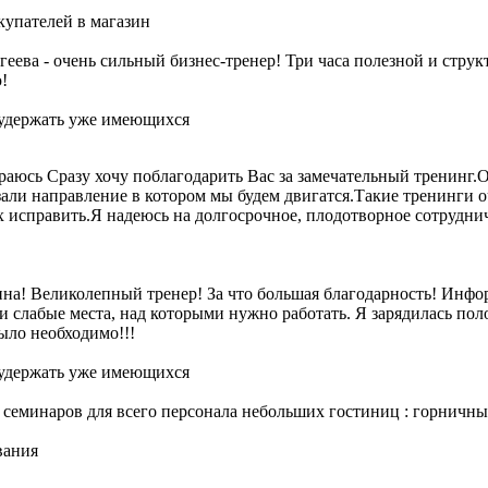
упателей в магазин
геева - очень сильный бизнес-тренер! Три часа полезной и стр
!
 удержать уже имеющихся
раюсь Сразу хочу поблагодарить Вас за замечательный тренинг.О
зали направление в котором мы будем двигатся.Такие тренинги 
х исправить.Я надеюсь на долгосрочное, плодотворное сотрудни
на! Великолепный тренер! За что большая благодарность! Инфор
и слабые места, над которыми нужно работать. Я зарядилась пол
было необходимо!!!
 удержать уже имеющихся
ких семинаров для всего персонала небольших гостиниц : горн
вания