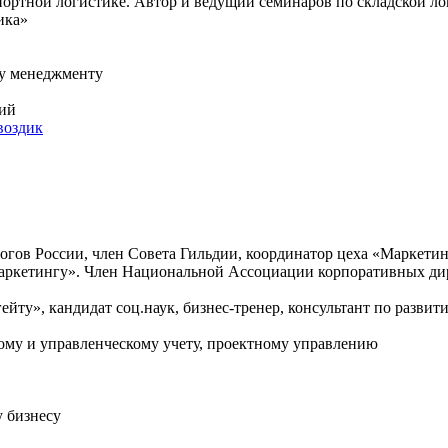
спортной логистике. Автор и ведущий семинаров по складской ло
ика»
му менеджменту
ний
воздик
гов России, член Совета Гильдии, координатор цеха «Маркетин
 маркетингу». Член Национальной Ассоциации корпоративных ди
йту», кандидат соц.наук, бизнес-тренер, консультант по разви
вому и управленческому учету, проектному управлению
у бизнесу