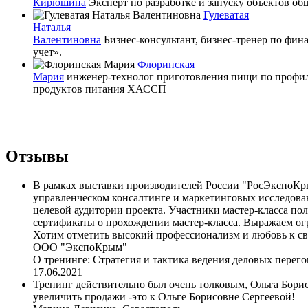
Кирюшина
Эксперт по разработке и запуску объектов об
Гулеватая
Наталья
Валентиновна
Бизнес-консультант, бизнес-тренер по фи
учет».
Флоринская
Мария
инженер-технолог приготовления пищи по профил
продуктов питания ХАССП
Отзывы
В рамках выставки производителей России "РосЭкспоКры
управленческом консалтинге и маркетинговых исследова
целевой аудитории проекта. Участники мастер-класса по
сертификаты о прохождении мастер-класса. Выражаем ог
Хотим отметить высокий профессионализм и любовь к 
ООО "ЭкспоКрым"
О тренинге:
Стратегия и тактика ведения деловых перег
17.06.2021
Тренинг действительно был очень толковым, Ольга Борисо
увеличить продажи -это к Ольге Борисовне Сергеевой!