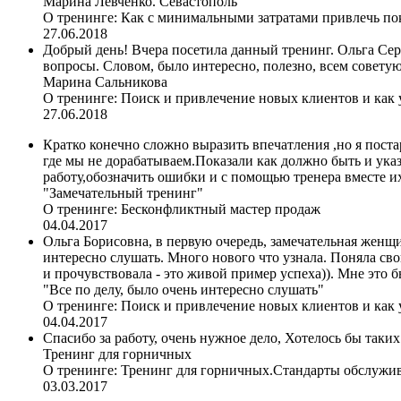
Марина Левченко. Севастополь
О тренинге:
Как с минимальными затратами привлечь пок
27.06.2018
Добрый день! Вчера посетила данный тренинг. Ольга Сер
вопросы. Словом, было интересно, полезно, всем советую
Марина Сальникова
О тренинге:
Поиск и привлечение новых клиентов и как
27.06.2018
Кратко конечно сложно выразить впечатления ,но я поста
где мы не дорабатываем.Показали как должно быть и ука
работу,обозначить ошибки и с помощью тренера вместе и
"Замечательный тренинг"
О тренинге:
Бесконфликтный мастер продаж
04.04.2017
Ольга Борисовна, в первую очередь, замечательная женщи
интересно слушать. Много нового что узнала. Поняла сво
и прочувствовала - это живой пример успеха)). Мне это 
"Все по делу, было очень интересно слушать"
О тренинге:
Поиск и привлечение новых клиентов и как
04.04.2017
Спасибо за работу, очень нужное дело, Хотелось бы та
Тренинг для горничных
О тренинге:
Тренинг для горничных.Стандарты обслужи
03.03.2017