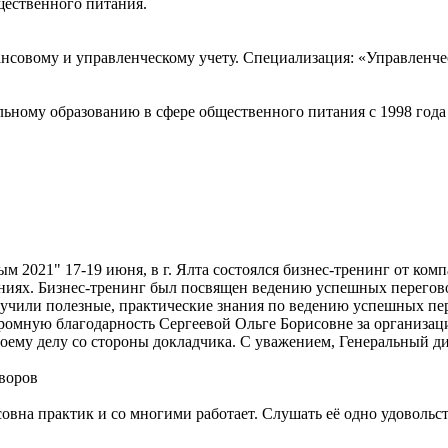
щественного питания.
нансовому и управленческому учету. Специализация: «Управленч
ьному образованию в сфере общественного питания с 1998 года
м 2021" 17-19 июня, в г. Ялта состоялся бизнес-тренинг от к
ниях. Бизнес-тренинг был посвящен ведению успешных перегово
лучили полезные, практические знания по ведению успешных пе
ромную благодарность Сергеевой Ольге Борисовне за организаци
своему делу со стороны докладчика. С уважением, Генеральн
оворов
вна практик и со многими работает. Слушать её одно удовольств