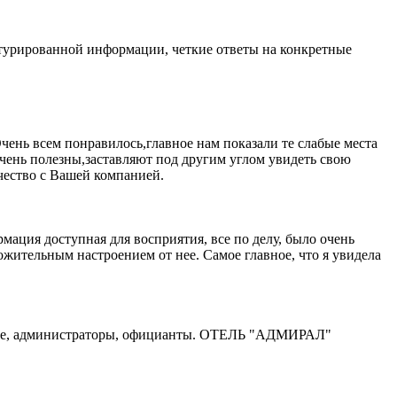
уктурированной информации, четкие ответы на конкретные
чень всем понравилось,главное нам показали те слабые места
очень полезны,заставляют под другим углом увидеть свою
чество с Вашей компанией.
мация доступная для восприятия, все по делу, было очень
ожительным настроением от нее. Самое главное, что я увидела
ичные, администраторы, официанты. ОТЕЛЬ "АДМИРАЛ"