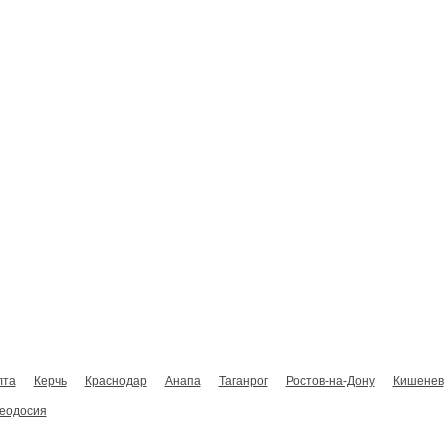
Главная
Новости
Виды тренингов
Расписание тренингов
лта
Керчь
Краснодар
Анапа
Таганрог
Ростов-на-Дону
Кишенев
еодосия