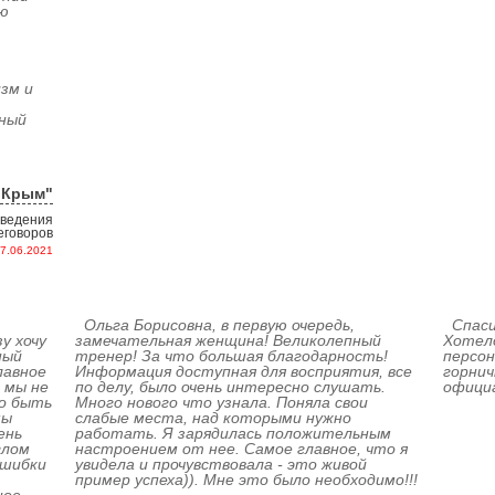
прикладной психологии СГГУ.
ю
Гусев
Мочинская
Василий
зм и
Викторович
Инна
ьный
5 летний опыт тренера по складской и
Бизнес-тренер, консультант, ментор по
транспортной логистике. Автор и ведущий
ресторанному менеджменту
семинаров по складской логистике.
Менеджер проектов в «Логистической
оКрым"
мастерской» . Преподаватель ИПМ
(Минск) курс «Эффективная логистика»
 ведения
Людмила
еговоров
Изотова
7.06.2021
Бизнес-тренер, консультант для торговы
компаний
Ольга Борисовна, в первую очередь,
Спаси
у хочу
замечательная женщина! Великолепный
Хотело
ный
тренер! За что большая благодарность!
персон
Светлана
Тертус
лавное
Информация доступная для восприятия, все
горни
Аракелян
Вячеслав
 мы не
по делу, было очень интересно слушать.
офици
о быть
Много нового что узнала. Поняла свои
мы
слабые места, над которыми нужно
ень
генеральный директор компании «99 по
работать. Я зарядилась положительным
Бизнес-консультант, бизнес-тренер по
Фаренгейту», кандидат соц.наук, бизнес-
финансовому и управленческому учету,
глом
настроением от нее. Самое главное, что я
тренер, консультант по развитию
проектному управлению
ошибки
увидела и прочувствовала - это живой
персонала, сертифицированный коуч.
пример успеха)). Мне это было необходимо!!!