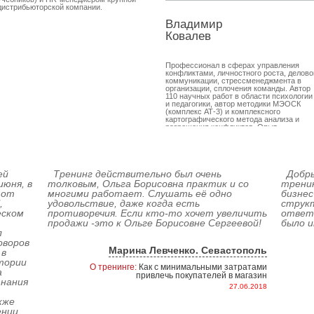
дистрибьюторской компании.
Владимир
Ковалев
Профессионал в сферах управления
конфликтами, личностного роста, делово
коммуникации, стрессменеджмента в
организации, сплочения команды. Автор
110 научных работ в области психологии
и педагогики, автор методики МЭОСК
(комплекс АТ-3) и комплексного
картографического метода анализа и
разрешения конфликтов. Опыт
преподавательской деятельности с 1973
года, работы в качестве практикующего
психолога с 1991 года, конфликтолога с
1993 года, руководителя Т-групп с 1996
года, бизнес-тренера с 2001 года.
ей
Тренинг действительно был очень
Добры
июня, в
толковым, Ольга Борисовна практик и со
тренин
 от
многими работает. Слушать её одно
бизнес
,
удовольствие, даже когда есть
струк
Виктория
Наталья
еском
противоречия. Если кто-то хочет увеличить
ответы
Кучинская
Яблонская
продажи -это к Ольге Борисовне Сергеевой!
было и
л
оворов
Профессионал в сферах психологии
Профессионал в сферах эффективных
Марина Левченко. Севастополь
 в
продаж, подбора персонала, ведения
продаж, телефонных переговоров, работ
тории
переговоров, мотивации сотрудников,
с возражениями, тим-лидерства,
О тренинге:
Как с минимальными затратами
нейролингвистической психологии,
кадрового аудита, подбора персонала,
а
привлечь покупателей в магазин
управления персоналом, обучения
управления персоналом, личностного
знания
сотрудников. Опыт работы практическим
роста. Директор Центра прикладной
27.06.2018
психологом с 1996 года, менеджером по
психологии. Автор и ведущая
кже
персоналу с 2004 года, бизнес-тренером с
«Мастерской тренинга». Опыт работы
2006 года.
старшим преподавателем кафедры
ении