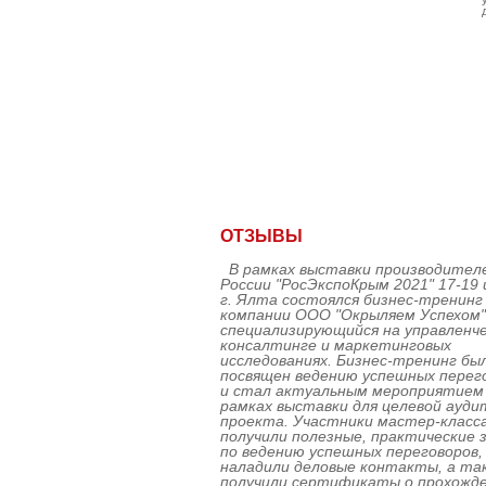
ОТЗЫВЫ
В рамках выставки производител
России "РосЭкспоКрым 2021" 17-19 
г. Ялта состоялся бизнес-тренинг
компании ООО "Окрыляем Успехом"
Евгения
специализирующийся на управленч
Козицкая
консалтинге и маркетинговых
исследованиях. Бизнес-тренинг бы
посвящен ведению успешных перег
Профессионал в сферах подбора
и стал актуальным мероприятием
персонала, мерчандайзинга, психологии и
рамках выставки для целевой ауди
техники продаж, обучения персонала,
развития коммуникаций, адаптации
проекта. Участники мастер-класс
сотрудников, командообразования. Опыт
получили полезные, практические 
работы менеджером по персоналу с 2002
по ведению успешных переговоров,
года, специалистом по обучению и
наладили деловые контакты, а та
развитию коммуникаций с 2007 года.
получили сертификаты о прохожд