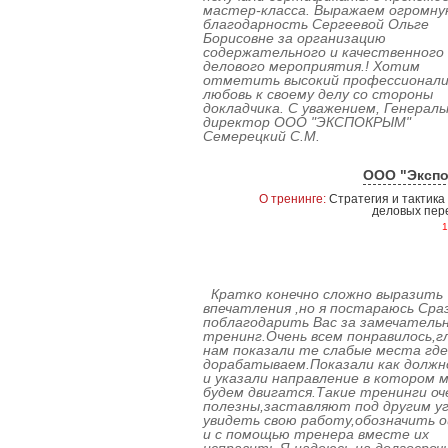
мастер-класса. Выражаем огромну
благодарность Сергеевой Ольге
Борисовне за организацию
содержательного и качественного
Борис
делового мероприятия.! Хотим
Храмцов
отметить высокий профессионали
любовь к своему делу со стороны
докладчика. С уважением, Генерал
Профессионал в сфере обеспечения
директор ООО "ЭКСПОКРЫМ"
экономической безопасности, построению
Семерецкий С.М.
охранной деятельности на предприятии.
Опыт работы начальником службы
безопасности коммерческого банка,
ООО "Эксп
крупной производственной компании.
Преподаватель в крымском филиале
Европейского университета.
О тренинге:
Стратегия и тактика
Председатель Совета общественной
деловых пер
организации «Союз ветеранов
1
спецслужб».
Кратко конечно сложно выразить
впечатления ,но я постараюсь Сраз
поблагодарить Вас за замечатель
тренинг.Очень всем понравилось,г
нам показали те слабые места где
Гвоздик
дорабатываем.Показали как должн
и указали направление в котором 
Олег
будем двигатся.Такие тренинги оч
Александрович
полезны,заставляют под другим у
-
увидеть свою работу,обозначить 
и с помощью тренера вместе их