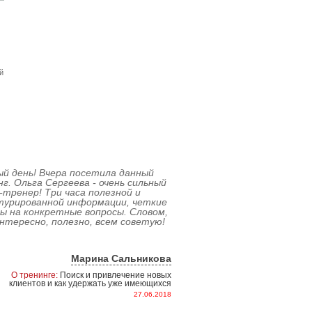
й
й день! Вчера посетила данный
г. Ольга Сергеева - очень сильный
-тренер! Три часа полезной и
турированной информации, четкие
 на конкретные вопросы. Словом,
нтересно, полезно, всем советую!
ы
Марина Сальникова
О тренинге:
Поиск и привлечение новых
клиентов и как удержать уже имеющихся
27.06.2018