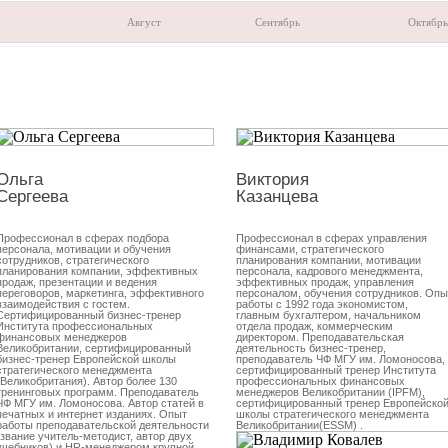
Август
Сентябрь
Октябрь
Ольга
Виктория
Сергеева
Казанцева
Профессионал в сферах подбора
Профессионал в сферах управления
персонала, мотивации и обучения
финансами, стратегического
сотрудников, стратегического
планирования компании, мотивации
планирования компании, эффективных
персонала, кадрового менеджмента,
продаж, презентации и ведения
эффективных продаж, управления
переговоров, маркетинга, эффективного
персоналом, обучения сотрудников. Опы
взаимодействия с гостем.
работы с 1992 года экономистом,
Сертифицированный бизнес-тренер
главным бухгалтером, начальником
Института профессиональных
отдела продаж, коммерческим
финансовых менеджеров
директором. Преподавательская
Великобритании, сертифицированный
деятельность бизнес-тренер,
бизнес-тренер Европейской школы
преподаватель ЧФ МГУ им. Ломоносова,
стратегического менеджмента
сертифицированный тренер Института
(Великобритания). Автор более 130
профессиональных финансовых
тренинговых программ. Преподаватель
менеджеров Великобритании (IPFM),
ЧФ МГУ им. Ломоносова. Автор статей в
сертифицированный тренер Европейско
печатных и интернет изданиях. Опыт
школы стратегического менеджмента
работы преподавательской деятельности
Великобритании(ESSM) .
(звание учитель-методист, автор двух
учебников) и HR-менеджером крупной