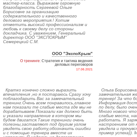
мастер-класса. Выражаем огромную
благодарность Сергеевой Ольге
Борисовне за организацию
содержательного и качественного
делового мероприятия.! Хотим
отметить высокий профессионализм и
любовь к своему делу со стороны
докладчика. С уважением, Генеральный
директор ООО "ЭКСПОКРЫМ"
Семерецкий С.М.
ООО "ЭкспоКрым"
О тренинге:
Стратегия и тактика ведения
деловых переговоров
17.06.2021
Кратко конечно сложно выразить
Ольга Борисовна,
впечатления ,но я постараюсь Сразу хочу
замечательная ж
поблагодарить Вас за замечательный
тренер! За что б
тренинг.Очень всем понравилось,главное
Информация досту
нам показали те слабые места где мы не
по делу, было оч
дорабатываем.Показали как должно быть
Много нового что
и указали направление в котором мы
слабые места, на
будем двигатся.Такие тренинги очень
работать. Я зар
полезны,заставляют под другим углом
настроением от н
увидеть свою работу,обозначить ошибки
увидела и прочувс
и с помощью тренера вместе их
пример успеха)). 