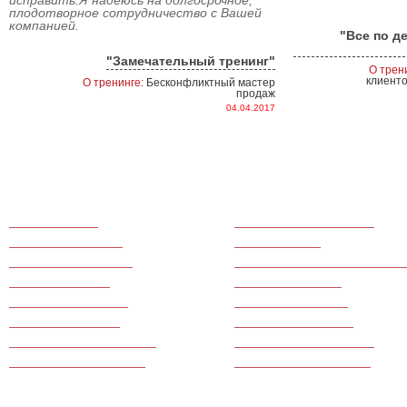
исправить.Я надеюсь на долгосрочное,
плодотворное сотрудничество с Вашей
компанией.
"Все по д
"Замечательный тренинг"
О трен
клиенто
О тренинге:
Бесконфликтный мастер
продаж
04.04.2017
Тренинги продаж
Для медицинского бизнеса
Командообразование
Для call-центров
Тренинги по маркетингу
Для производственных компани
Для руководителей
Для фитнес центров
Для банковской сферы
Ведение переговоров
Для салонов красоты
Тренинги по финансам
Для туристического бизнеса
Для ресторанного бизнеса
Для гостиничного бизнеса
Для сферы недвижимости