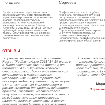
Погодаев
Сергеева
Профессионал в сферах маркетинга,
Профессионал в сферах подбора
рекламной деятельности, менеджмента,
персонала, мотивации и обучения
управления персоналом, экономического
сотрудников, стратегического
анализа, предпринимательской
планирования компании, эффективны
деятельности. Член Американской
продаж, презентации и ведения
маркетинговой ассоциации (Чикаго,
переговоров, маркетинга, эффективно
Иллинойс) с 2011 года, автор 16 научных
взаимодействия с гостем.
публикаций, защищенных авторским
Сертифицированный бизнес-тренер
правом. Опыт работы топ-менеджером,
Института профессиональных
главным экономистом, коммерческим
финансовых менеджеров
директором.
Великобритании, сертифицированный
бизнес-тренер Европейской школы
стратегического менеджмента
(Великобритания). Автор более 130
тренинговых программ. Преподавате
ОТЗЫВЫ
ЧФ МГУ им. Ломоносова. Автор статей
печатных и интернет изданиях. Опыт
работы преподавательской деятельно
В рамках выставки производителей
Тренинг действи
(звание учитель-методист, автор двух
России "РосЭкспоКрым 2021" 17-19 июня, в
толковым, Ольга 
учебников) и HR-менеджером крупно
дистрибьюторской компании.
г. Ялта состоялся бизнес-тренинг от
многими работае
компании ООО "Окрыляем Успехом",
удовольствие, да
специализирующийся на управленческом
противоречия. Ес
консалтинге и маркетинговых
продажи -это к О
исследованиях. Бизнес-тренинг был
посвящен ведению успешных переговоров
Мари
и стал актуальным мероприятием в
рамках выставки для целевой аудитории
О тренинге
проекта. Участники мастер-класса
получили полезные, практические знания
по ведению успешных переговоров,
наладили деловые контакты, а также
получили сертификаты о прохождении